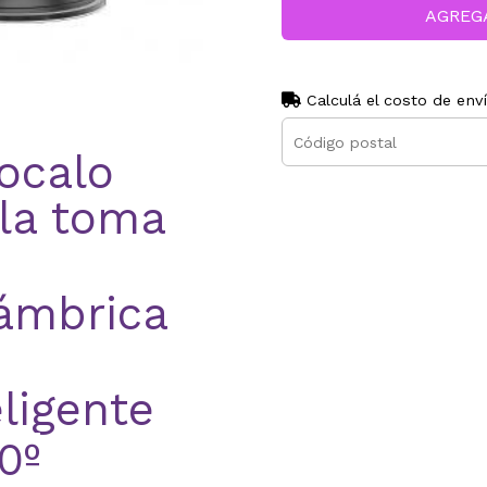
AGREG
Calculá el costo de env
localo
la toma
lámbrica
eligente
0º