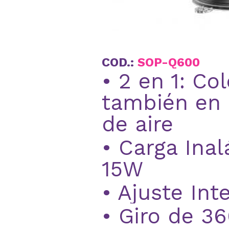
COD.:
SOP-Q600
• 2 en 1: Co
también en 
de aire
• Carga Ina
15W
• Ajuste Int
• Giro de 36