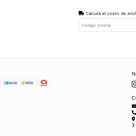
Calculá el costo de env
N
C