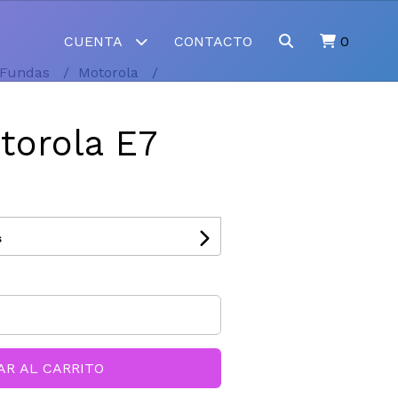
CUENTA
CONTACTO
0
Fundas
Motorola
torola E7
s
AR AL CARRITO