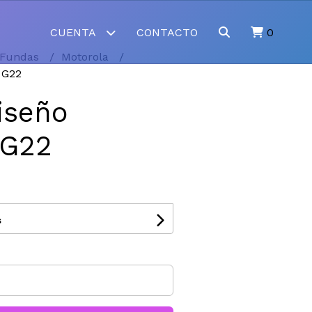
CUENTA
CONTACTO
0
Fundas
Motorola
 G22
iseño
 G22
s