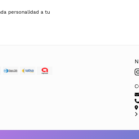
nda personalidad a tu
N
C